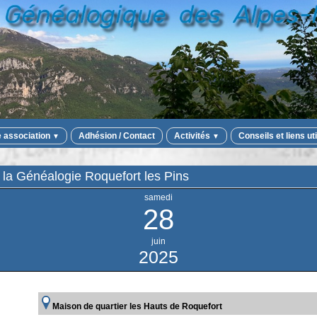
e association
Adhésion / Contact
Activités
Conseils et liens ut
▼
▼
 la Généalogie Roquefort les Pins
samedi
28
juin
2025
Maison de quartier les Hauts de Roquefort