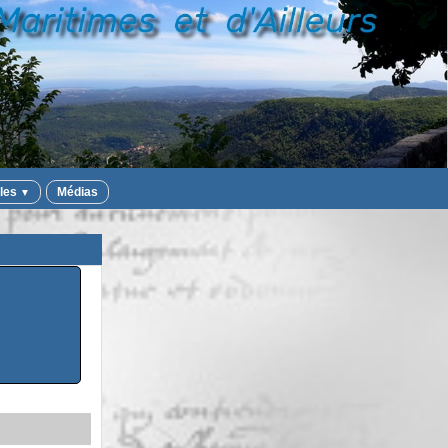
iles
Médias
▼