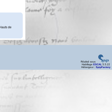
 Hauts de
Réalisé sous
Habillage
ESCAL
5.5.22
Hébergeur :
SpipFactory