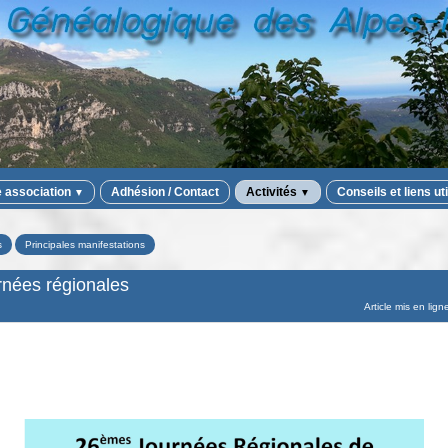
e association
Adhésion / Contact
Activités
Conseils et liens ut
▼
▼
s
Principales manifestations
nées régionales
Article mis en lign