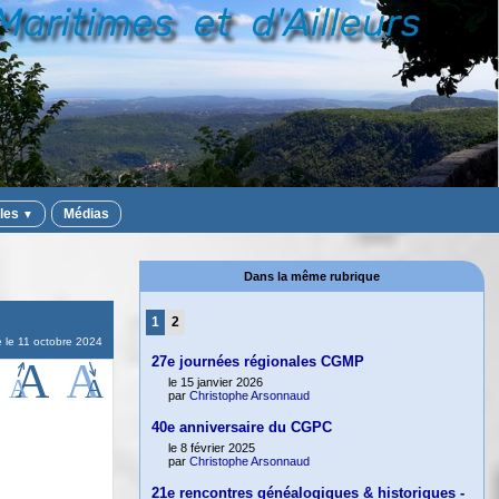
iles
Médias
▼
Dans la même rubrique
1
2
e le
11 octobre 2024
27e journées régionales CGMP
le 15 janvier 2026
par
Christophe Arsonnaud
40e anniversaire du CGPC
le 8 février 2025
par
Christophe Arsonnaud
21e rencontres généalogiques & historiques -