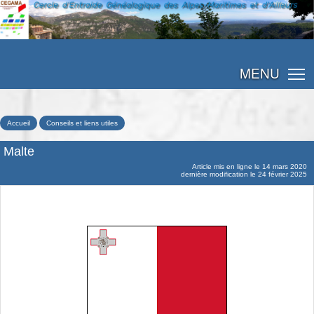
MENU
Accueil
Conseils et liens utiles
Malte
Article mis en ligne le
14 mars 2020
dernière modification le 24 février 2025