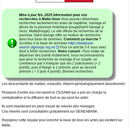
Mise à jour fév. 2025
Information pour vos
recherches à Malte-Gozo
Vous pouvez désormais
rechercher facilement les actes de baptême, mariage et
décès de la paroisse historique [rouge]Saint-George à
Gozo, Malte[/rouge]. Le site officiel de recherche de la
paroisse Saint-George offre un moteur de recherche
dans leur base de données.
Comment ça marche ?
Accédez à la base de données
https://database-
search.stgeorge.org.mt
Pour un tarif de 5 € vous avez
droit à 5000 recherches.
Notre conseil :
Pour éviter de
dépenser des points inutilement, nous recommandons
que pour la recherche du mariage d’un couple, on
commence par n’indiquer que les 2 patronymes (= 2
points), puis d’élargir à 1 prénom, puis au second
prénom ( = 3 puis 4 points). Bonnes recherches
Les descendants de maltais, esseulés, étaient généalogiquement abandonnés.
Plusieurs d’entre eux ont rejoint le CEGAMA qui a pris en charge la
centralisation et la diffusion de tout ce qui peut les aider.
Ils sont maintenant en plein travail de relevés des mariages.
Ces relevés sont consultables gratuitement sur GENEABANK.
Rejoignez cette équipe pour enrichir la base de tous les actes qui existent sur
Malte.