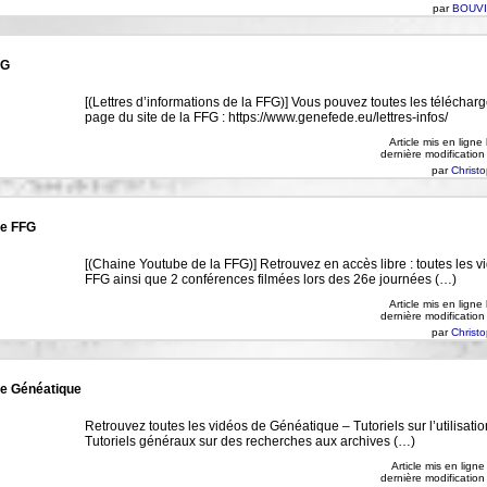
par
BOUVI
FG
[(Lettres d’informations de la FFG)] Vous pouvez toutes les télécharg
page du site de la FFG : https://www.genefede.eu/lettres-infos/
Article mis en ligne
dernière modification
par
Christ
be FFG
[(Chaine Youtube de la FFG)] Retrouvez en accès libre : toutes les v
FFG ainsi que 2 conférences filmées lors des 26e journées (…)
Article mis en ligne
dernière modification
par
Christ
e Généatique
Retrouvez toutes les vidéos de Généatique – Tutoriels sur l’utilisatio
Tutoriels généraux sur des recherches aux archives (…)
Article mis en ligne
dernière modification