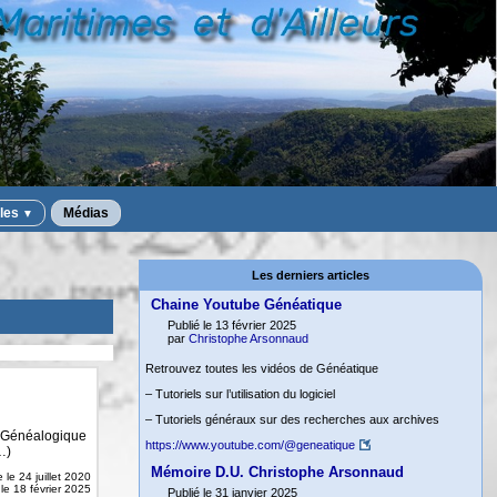
iles
Médias
▼
Les derniers articles
Chaine Youtube Généatique
Publié le 13 février 2025
par
Christophe Arsonnaud
Retrouvez toutes les vidéos de Généatique
– Tutoriels sur l’utilisation du logiciel
– Tutoriels généraux sur des recherches aux archives
e Généalogique
https://www.youtube.com/@geneatique
…)
Mémoire D.U. Christophe Arsonnaud
e le
24 juillet 2020
 le 18 février 2025
Publié le 31 janvier 2025