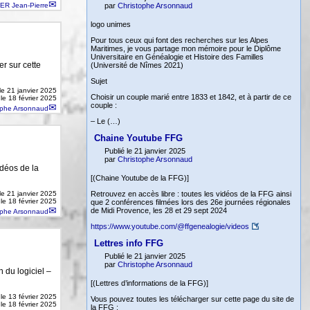
ER Jean-Pierre
par
Christophe Arsonnaud
logo unimes
Pour tous ceux qui font des recherches sur les Alpes
Maritimes, je vous partage mon mémoire pour le Diplôme
Universitaire en Généalogie et Histoire des Familles
er sur cette
(Université de Nîmes 2021)
Sujet
 le
21 janvier 2025
Choisir un couple marié entre 1833 et 1842, et à partir de ce
 le 18 février 2025
couple :
ophe Arsonnaud
– Le (…)
Chaine Youtube FFG
Publié le 21 janvier 2025
par
Christophe Arsonnaud
idéos de la
[(Chaine Youtube de la FFG)]
 le
21 janvier 2025
Retrouvez en accès libre : toutes les vidéos de la FFG ainsi
 le 18 février 2025
que 2 conférences filmées lors des 26e journées régionales
de Midi Provence, les 28 et 29 sept 2024
ophe Arsonnaud
https://www.youtube.com/@ffgenealogie/videos
Lettres info FFG
Publié le 21 janvier 2025
par
Christophe Arsonnaud
n du logiciel –
[(Lettres d’informations de la FFG)]
 le
13 février 2025
Vous pouvez toutes les télécharger sur cette page du site de
 le 18 février 2025
la FFG :