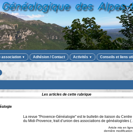
e association
Adhésion / Contact
Activités
Conseils et liens ut
▼
▼
Les articles de cette rubrique
éalogie
La revue "Provence-Généalogie" est le bulletin de liaison du Centr
du Midi-Provence, trait d’union des associations de généalogistes (
Article mis en lign
dernière modification