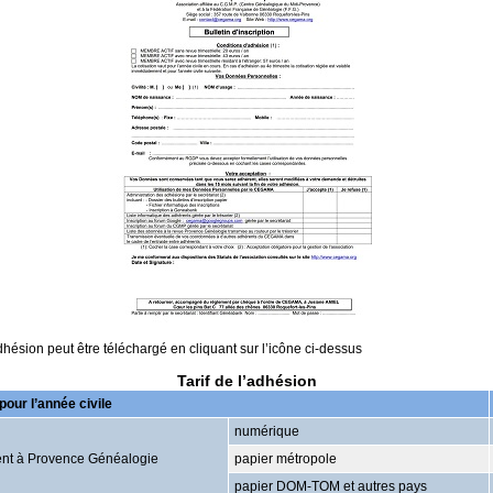
dhésion peut être téléchargé en cliquant sur l’icône ci-dessus
Tarif de l’adhésion
our l’année civile
numérique
t à Provence Généalogie
papier métropole
papier DOM-TOM et autres pays