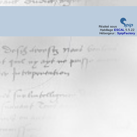
Réalisé sous
Habillage
ESCAL
5.5.22
Hébergeur :
SpipFactory