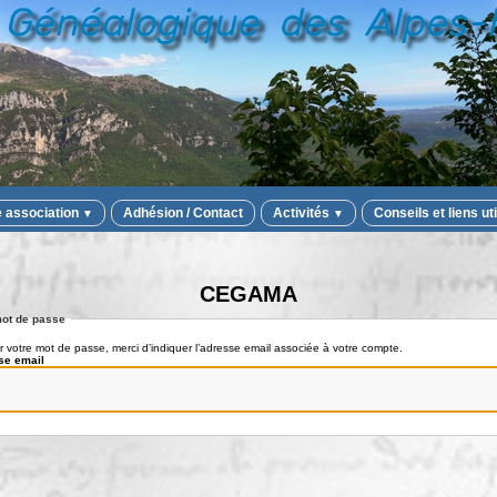
e association
Adhésion / Contact
Activités
Conseils et liens ut
▼
▼
CEGAMA
ot de passe
r votre mot de passe, merci d’indiquer l’adresse email associée à votre compte.
se email