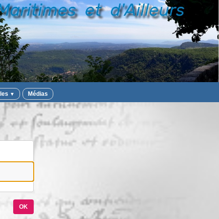
iles
Médias
▼