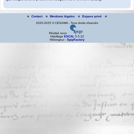
Contact
Mentions légales
Espace privé
2020-2025 © CEGAMA - Tous droits réservés
Réalisé sous
Habillage
ESCAL
5.5.22
Hébergeur :
SpipFactory