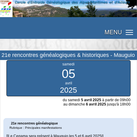
MENU
21e rencontres généalogiques & historiques - Mauguio
samedi
05
avril
2025
du samedi
5 avril 2025
à partir de 09h00
au dimanche
6 avril 2025
jusqu'à 18h00
21e rencontres généalogique
Rubrique : Principales manifestations
[|Le Cegama sera présent à Mauguio les 5 et 6 avril 2025|]