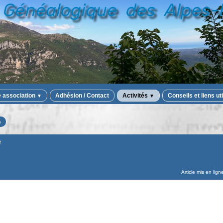
e association
Adhésion / Contact
Activités
Conseils et liens ut
▼
▼
s
e
Article mis en lign