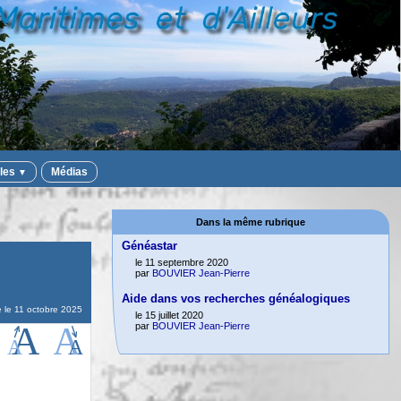
iles
Médias
▼
Dans la même rubrique
Généastar
le 11 septembre 2020
par
BOUVIER Jean-Pierre
Aide dans vos recherches généalogiques
e le
11 octobre 2025
le 15 juillet 2020
par
BOUVIER Jean-Pierre