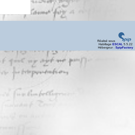
Réalisé sous
Habillage
ESCAL
5.5.22
Hébergeur :
SpipFactory